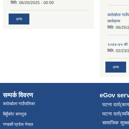
मिति:
06/20/2025 - 00:00
काठेखोला गाउ
अन्य
कार्यक्रम
मिति:
06/25/
२०७४-७५ को य
मिति:
02/23/
अन्य
सम्पर्क विवरण
eGov serv
काठेखोला गाउँपालिका
घटना दर्ता(कार्
घटना दर्ता(व्यक
बिहुँकोट बागलुङ
सामाजिक सुरक्ष
गण्डकी प्रदेस नेपाल