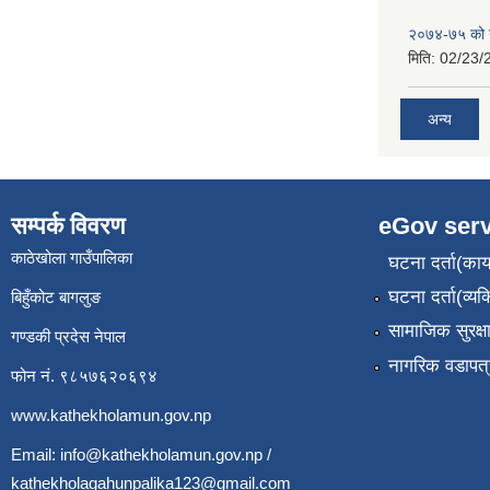
२०७४-७५ को य
मिति:
02/23/
अन्य
सम्पर्क विवरण
eGov serv
काठेखोला गाउँपालिका
घटना दर्ता(कार्
घटना दर्ता(व्यक
बिहुँकोट बागलुङ
सामाजिक सुरक्ष
गण्डकी प्रदेस नेपाल
नागरिक वडापत्
फोन नं. ९८५७६२०६९४
www.kathekholamun.gov.np
Email:
info@kathekholamun.gov.np
/
kathekholagahunpalika123@gmail.com