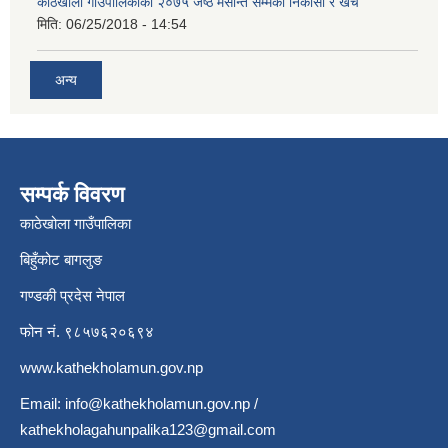
काठेखोला गाउँपालिकाको २०७५ जेष्ठ मसान्त सम्मको निकासा र खर्च
मिति:
06/25/2018 - 14:54
अन्य
सम्पर्क विवरण
काठेखोला गाउँपालिका
बिहुँकोट बागलुङ
गण्डकी प्रदेस नेपाल
फोन नं. ९८५७६२०६९४
www.kathekholamun.gov.np
Email:
info@kathekholamun.gov.np
/
kathekholagahunpalika123@gmail.com