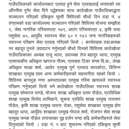
गाउँपालिकाको कार्यालयबाट प्रवाह हुने सेवा प्रवाहलाई जनताको घर
आँगनीमा पुगेर सेवा दिने उद्धेश्यका साथ काठेखोला गाउँपालिकाद्धारा
सञ्चालन गरिएको एकिकृत घुम्ती शिविरको चौथो दिन वडा नं. ४
तंग्रामको वडा कार्यालयमा सञ्चालन गरिएको शिविरमा योजना सम्झौता
९, जेष्ठ नागरिक परिचयपत्र १७९, अपांग परिचयपत्र ४, कृषि तथा
पशुसेवा ७५, आयुर्वेद स्वास्थ्य सेवा ६० र १४२ जना नागरिकहरुको
स्वास्थ्य परिक्षण सेवा प्रवाह गरिएको थियो । कार्यवाहक वडाअध्यक्ष
नर बहादुर पुनले उदघाटन गर्नुभएको चौथो दिनको शिविरमा काठेखोला
गाउँपालिकाका अध्यक्ष राजु थापा, उपाध्यक्ष तेज बहादुर थापा, प्रमुख
प्रशासकीय अधिकृत खगराज गौतम, प्रवक्ता टिका संगम वि.क., लेखा
अधिकृत माधव शर्मा, आलेप प्रमुख पुर्ण प्रसाद सापकोटा, विभिन्न
शाखाका प्रमुख एवम अन्य कर्मचारीहरुको सहभागीता रहको थियो ।
शिविरमा बागलुङ नगर अस्पतालका प्रमुख गरिमा खनालले स्वास्थ्य
परिक्षण गर्नुभएको थियो भने काठेखोला गाउँपालिका स्वास्थ्य शाखा
प्रमुख सोमराज पाण्डे, योजना शाखा अधिकृत उत्तम पौडेल, प्राविधिक
शाखा प्रमुख विनोद लामिछाने, सुचना प्रविधि शाखा प्रमुख नारायण
पौडेल, कृषि शाखा प्रमुख भावना रोका, पशुसेवा शाखाका प्रमुख होम
बहादुर थापा, आर्युवेद शाखाका प्रमुख गोपाल शर्मा, रोजगार सेवा शाखा
प्रमुख जनक पौडेल लगायतका दुइ दर्जन भन्दा बढि कर्मचारीहरुले सेवा
दिनुभएको थियो । वडा नं. १ बाट शुभारम्भ गरिएको एकिकृत घुम्ती