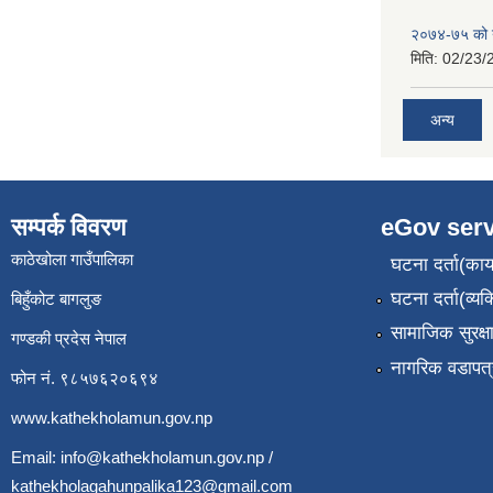
२०७४-७५ को य
मिति:
02/23/
अन्य
सम्पर्क विवरण
eGov serv
काठेखोला गाउँपालिका
घटना दर्ता(कार्
घटना दर्ता(व्यक
बिहुँकोट बागलुङ
सामाजिक सुरक्ष
गण्डकी प्रदेस नेपाल
नागरिक वडापत्
फोन नं. ९८५७६२०६९४
www.kathekholamun.gov.np
Email:
info@kathekholamun.gov.np
/
kathekholagahunpalika123@gmail.com