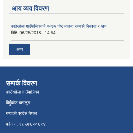
आय व्यय विवरण
काठेखोला गाउँपालिकाको २०७५ जेष्ठ मसान्त सम्मको निकासा र खर्च
मिति:
06/25/2018 - 14:54
अन्य
सम्पर्क विवरण
काठेखोला गाउँपालिका
बिहुँकोट बागलुङ
गण्डकी प्रदेस नेपाल
फोन नं. ९८५७६२०६९४