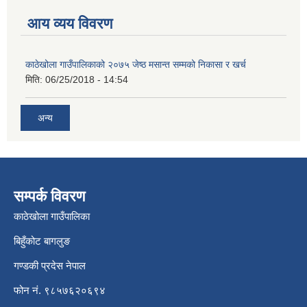
आय व्यय विवरण
काठेखोला गाउँपालिकाको २०७५ जेष्ठ मसान्त सम्मको निकासा र खर्च
मिति:
06/25/2018 - 14:54
अन्य
सम्पर्क विवरण
काठेखोला गाउँपालिका
बिहुँकोट बागलुङ
गण्डकी प्रदेस नेपाल
फोन नं. ९८५७६२०६९४