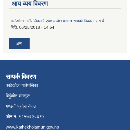
आय व्यय विवरण
काठेखोला गाउँपालिकाको २०७५ जेष्ठ मसान्त सम्मको निकासा र खर्च
मिति:
06/25/2018 - 14:54
अन्य
सम्पर्क विवरण
काठेखोला गाउँपालिका
बिहुँकोट बागलुङ
गण्डकी प्रदेस नेपाल
फोन नं. ९८५७६२०६९४
www.kathekholamun.gov.np